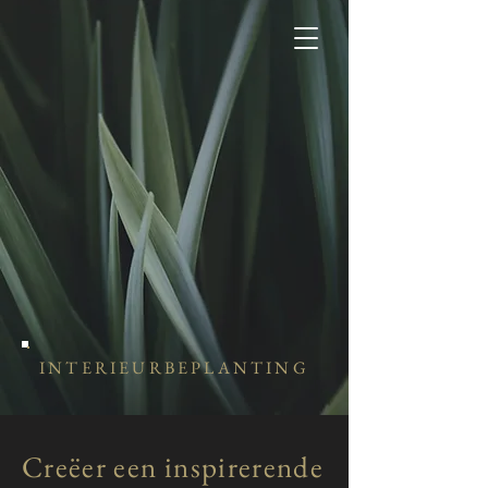
INTERIEURBEPLANTING
Creëer een
inspirerende